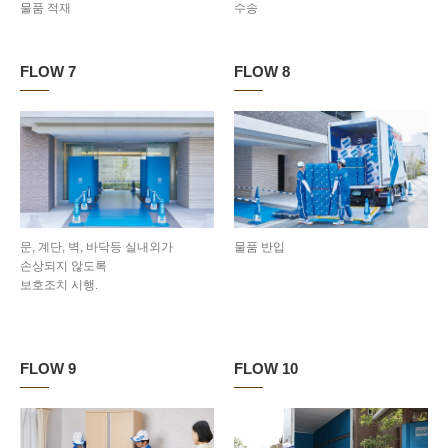
물품 적재
수송
FLOW 7
FLOW 8
문, 계단, 벽, 바닥등 실내외가
물품 반입
손상되지 않도록
보호조치 시행.
FLOW 9
FLOW 10