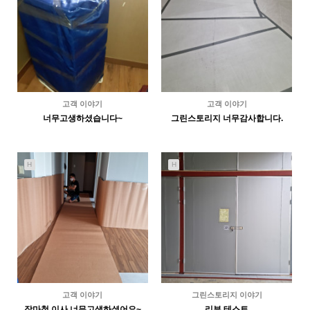
고객 이야기
고객 이야기
너무고생하셨습니다~
그린스토리지 너무감사합니다.
2445
06-30
3097
06-28
서동환
강석환
H
H
고객 이야기
그린스토리지 이야기
장마철 이사 너무고생하셨어요~
리뷰 테스트