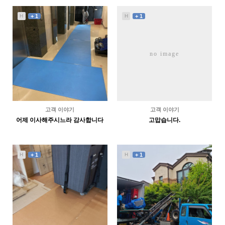
3161
07-14
3200
07-13
이xx
잠실동
H
+ 1
H
+ 1
no image
고객 이야기
고객 이야기
어제 이사해주시느라 감사합니다
고맙습니다.
3209
07-12
3237
07-09
전xx
서xx
H
+ 1
H
+ 1