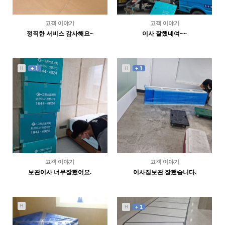
고객 이야기
고객 이야기
정직한 서비스 감사해요~
이사 잘했네여~~
3227
07-09
3220
07-09
이xx
남**
H
+ 1
H
+ 1
고객 이야기
고객 이야기
보관이사 너무잘했어요.
이사짐보관 잘했습니다.
3308
07-06
3226
07-05
타워팰리스e동
김**
H
H
+ 1