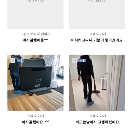
no image
no image
그린스토리지 이야기
고객 이야기
이사잘했어용^^
이사하고나니 기분이 좋아졌어요.
1379
07-20
2401
07-18
이서연
서재준
H
+ 1
H
+ 1
고객 이야기
고객 이야기
이사잘했어요~^^
비오는날이사 고생하셨네요