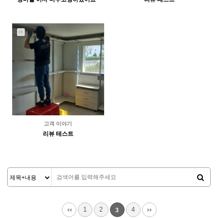
2328
06-28
1356
06-13
김아름
최고관리자
H
고객 이야기
리뷰 테스트
2291
06-13
최고관리자
1
2
4
3