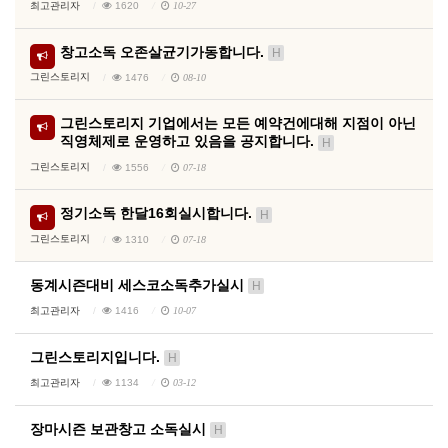
최고관리자
1620
10-27
창고소독 오존살균기가동합니다.
H
그린스토리지
1476
08-10
그린스토리지 기업에서는 모든 예약건에대해 지점이 아닌
직영체제로 운영하고 있음을 공지합니다.
H
그린스토리지
1556
07-18
정기소독 한달16회실시합니다.
H
그린스토리지
1310
07-18
동계시즌대비 세스코소독추가실시
H
최고관리자
1416
10-07
그린스토리지입니다.
H
최고관리자
1134
03-12
장마시즌 보관창고 소독실시
H