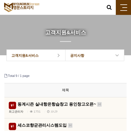
고객지원&서비스
고객지원&서비스
공지사항
Total 9 /
1 page
제목
동계시즌 실내항온항습창고 용인창고오픈~
H
최고관리자
1751
10-29
세스코향균관리시스템도입
H